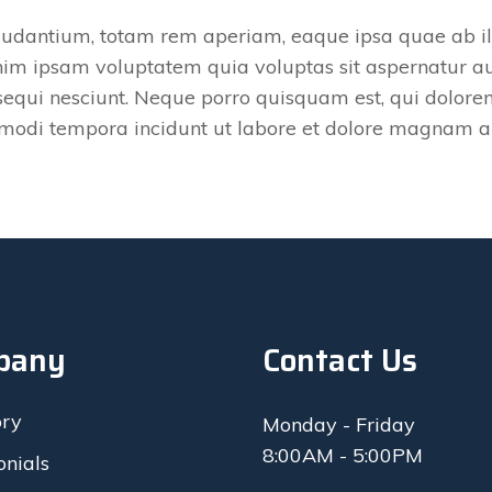
dantium, totam rem aperiam, eaque ipsa quae ab illo 
im ipsam voluptatem quia voluptas sit aspernatur aut
equi nesciunt. Neque porro quisquam est, qui dolorem
s modi tempora incidunt ut labore et dolore magnam 
pany
Contact Us
ory
Monday - Friday
8:00AM - 5:00PM
onials