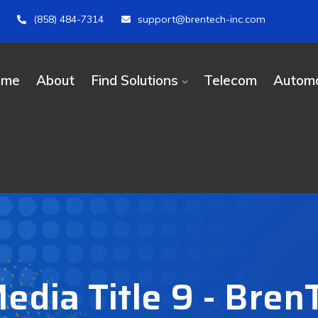
(858) 484-7314
support@brentech-inc.com
ome
About
Find Solutions
Telecom
Automa
dia Title 9 - BrenT